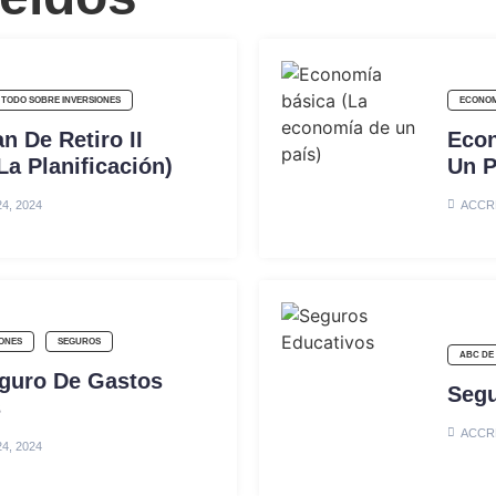
TODO SOBRE INVERSIONES
ECONOM
n De Retiro II
Econ
a Planificación)
Un P
4, 2024
ACCR
IONES
SEGUROS
ABC DE
eguro De Gastos
Segu
s
ACCR
4, 2024